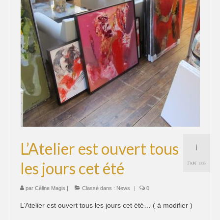
1
L’Atelier est ouvert tous
les jours cet été
JUIN 2016
par
Céline Magis
|
Classé dans :
News
|
0
L’Atelier est ouvert tous les jours cet été… ( à modifier )