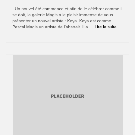
Sous-verres 2011
Un nouvel été commence et afin de le célébrer comme il
se doit, la galerie Magis a le plaisir immense de vous
Sous-verres 2010
présenter un nouvel artiste : Keya. Keya est comme
Pascal Magis un artiste de l’abstrait. Il a …
Lire la suite­­
Sous-verres 2009
Sous-verres 2008
Sous-verres 2007
Sous-verres 2006
Scultures
Sculptures 2011
L’ Atelier
Biographie
Médias