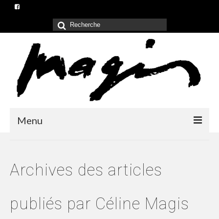
Rechercher
:
Menu
Accueil
Archives des articles
Oeuvres
Tableaux
publiés par Céline Magis
Tableaux 2011